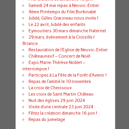
Samedi 24 mai repas à Neuvic-Entier
4ème Printemps du Film Burkinabé
Jubilé, Gilles Gracineau nous invite !
Le 22 avril, Jubilé des enfants
Eymoutiers 30 mars dimanche fraternel
29 mars, évènement à la Croisille /
Briance
Restauration de l’Eglise de Neuvic-Entier
Châteauneuf – Concert de Noël
Expo Marie-Thérèse Noblet –
interrompue !
Participez à La Fête de la Forêt d’Avenir !
Repas de l’amitié le 10 novembre
La croix de Cheissoux
Les croix de Saint Martin Château
Nuit des églises 29 juin 2024
Visite d’une centrale 23 juin 2024
Fêtez la création dimanche 16 juin !
Repas du jumelage