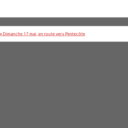
Navigation
« Dimanche 17 mai, en route vers Pentecôte
de
l’article