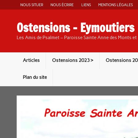
Skip
NOUS SITUER
NOUS ÉCRIRE
LIENS
MENTIONS LÉGALES
to
content
Ostensions – Eymoutiers
Les Amis de Psalmet – Paroisse Sainte Anne des Monts et 
Articles
Ostensions 2023 >
Ostensions 20
Plan du site