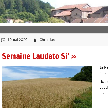
19 mai 2020
Christian
Semaine Laudato Si' »
Le Pa
Si' »
Nous
Laud
un m