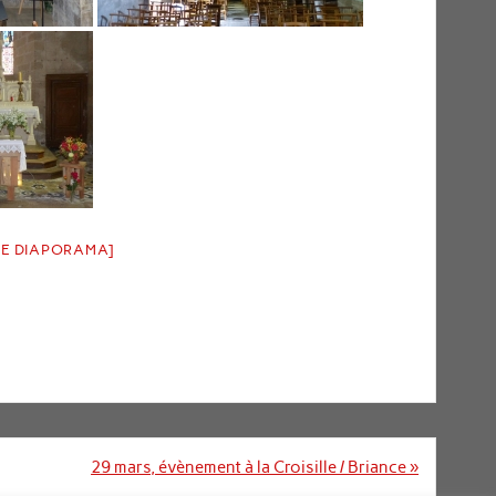
DE DIAPORAMA]
29 mars, évènement à la Croisille / Briance »