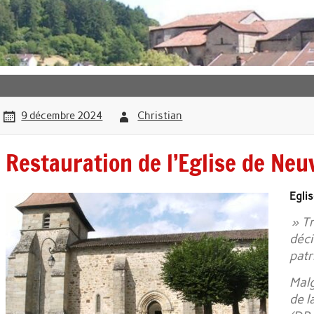
9 décembre 2024
Christian
Restauration de l’Eglise de Neu
Eglis
» Tr
déci
pat
Malg
de l