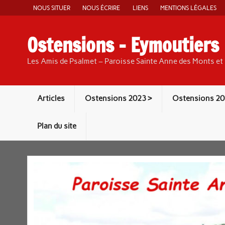
Skip
NOUS SITUER
NOUS ÉCRIRE
LIENS
MENTIONS LÉGALES
to
content
Ostensions – Eymoutiers
Les Amis de Psalmet – Paroisse Sainte Anne des Monts et 
Articles
Ostensions 2023 >
Ostensions 20
Plan du site