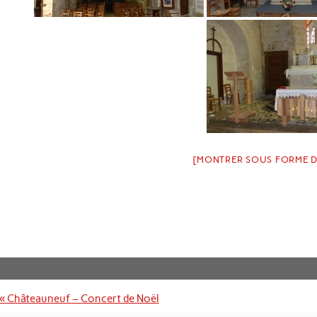
[MONTRER SOUS FORME 
Navigation
« Châteauneuf – Concert de Noël
de