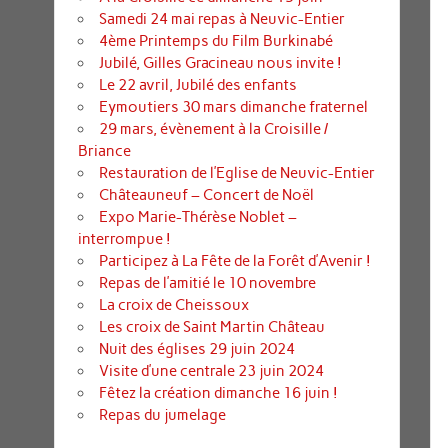
Samedi 24 mai repas à Neuvic-Entier
4ème Printemps du Film Burkinabé
Jubilé, Gilles Gracineau nous invite !
Le 22 avril, Jubilé des enfants
Eymoutiers 30 mars dimanche fraternel
29 mars, évènement à la Croisille /
Briance
Restauration de l’Eglise de Neuvic-Entier
Châteauneuf – Concert de Noël
Expo Marie-Thérèse Noblet –
interrompue !
Participez à La Fête de la Forêt d’Avenir !
Repas de l’amitié le 10 novembre
La croix de Cheissoux
Les croix de Saint Martin Château
Nuit des églises 29 juin 2024
Visite d’une centrale 23 juin 2024
Fêtez la création dimanche 16 juin !
Repas du jumelage