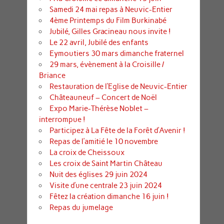
Samedi 24 mai repas à Neuvic-Entier
4ème Printemps du Film Burkinabé
Jubilé, Gilles Gracineau nous invite !
Le 22 avril, Jubilé des enfants
Eymoutiers 30 mars dimanche fraternel
29 mars, évènement à la Croisille /
Briance
Restauration de l’Eglise de Neuvic-Entier
Châteauneuf – Concert de Noël
Expo Marie-Thérèse Noblet –
interrompue !
Participez à La Fête de la Forêt d’Avenir !
Repas de l’amitié le 10 novembre
La croix de Cheissoux
Les croix de Saint Martin Château
Nuit des églises 29 juin 2024
Visite d’une centrale 23 juin 2024
Fêtez la création dimanche 16 juin !
Repas du jumelage