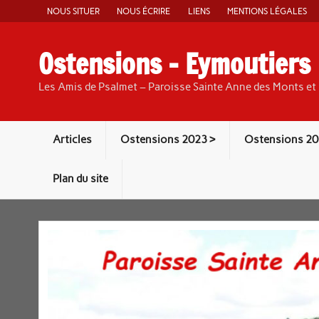
Skip
NOUS SITUER
NOUS ÉCRIRE
LIENS
MENTIONS LÉGALES
to
content
Ostensions – Eymoutiers
Les Amis de Psalmet – Paroisse Sainte Anne des Monts et 
Articles
Ostensions 2023 >
Ostensions 20
Plan du site