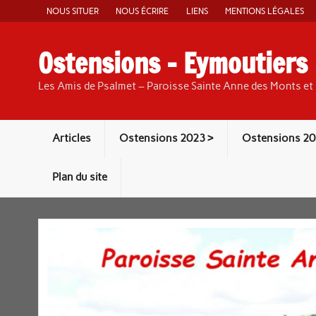
Skip
NOUS SITUER
NOUS ÉCRIRE
LIENS
MENTIONS LÉGALES
to
content
Ostensions – Eymoutiers
Les Amis de Psalmet – Paroisse Sainte Anne des Monts et 
Articles
Ostensions 2023 >
Ostensions 20
Plan du site