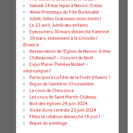
Samedi 24 mai repas à Neuvic-Entier
4ème Printemps du Film Burkinabé
Jubilé, Gilles Gracineau nous invite !
Le 22 avril, Jubilé des enfants
Eymoutiers 30 mars dimanche fraternel
29 mars, évènement à la Croisille /
Briance
Restauration de l’Eglise de Neuvic-Entier
Châteauneuf – Concert de Noël
Expo Marie-Thérèse Noblet –
interrompue !
Participez à La Fête de la Forêt d’Avenir !
Repas de l’amitié le 10 novembre
La croix de Cheissoux
Les croix de Saint Martin Château
Nuit des églises 29 juin 2024
Visite d’une centrale 23 juin 2024
Fêtez la création dimanche 16 juin !
Repas du jumelage