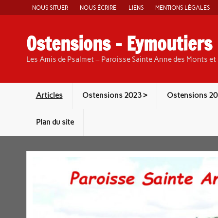
Skip
NOUS SITUER
NOUS ÉCRIRE
LIENS
MENTIONS LÉGALES
to
content
Ostensions – Eymoutiers
Les Amis de Psalmet – Paroisse Sainte Anne des Monts et 
Articles
Ostensions 2023 >
Ostensions 20
Plan du site