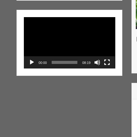
Lecteur
vidéo
00:00
08:19