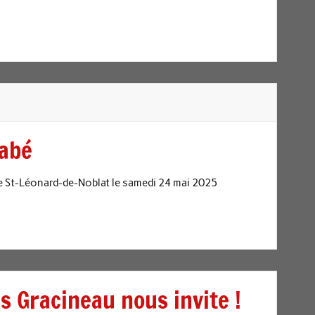
nabé
de St-Léonard-de-Noblat le samedi 24 mai 2025
les Gracineau nous invite !