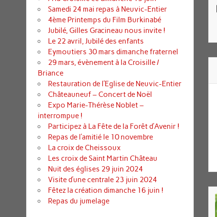
Samedi 24 mai repas à Neuvic-Entier
4ème Printemps du Film Burkinabé
Jubilé, Gilles Gracineau nous invite !
Le 22 avril, Jubilé des enfants
Eymoutiers 30 mars dimanche fraternel
29 mars, évènement à la Croisille /
Briance
Restauration de l’Eglise de Neuvic-Entier
Châteauneuf – Concert de Noël
Expo Marie-Thérèse Noblet –
interrompue !
Participez à La Fête de la Forêt d’Avenir !
Repas de l’amitié le 10 novembre
La croix de Cheissoux
Les croix de Saint Martin Château
Nuit des églises 29 juin 2024
Visite d’une centrale 23 juin 2024
Fêtez la création dimanche 16 juin !
Repas du jumelage