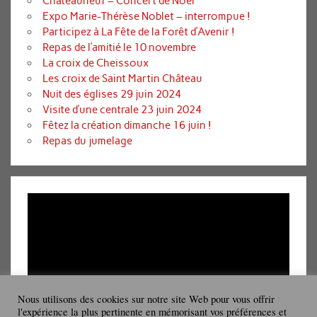
Châteauneuf – Concert de Noël
Expo Marie-Thérèse Noblet – interrompue !
Participez à La Fête de la Forêt d’Avenir !
Repas de l’amitié le 10 novembre
La croix de Cheissoux
Les croix de Saint Martin Château
Nuit des églises 29 juin 2024
Visite d’une centrale 23 juin 2024
Fêtez la création dimanche 16 juin !
Repas du jumelage
Lecteur
vidéo
Nous utilisons des cookies sur notre site Web pour vous offrir
l'expérience la plus pertinente en mémorisant vos préférences et