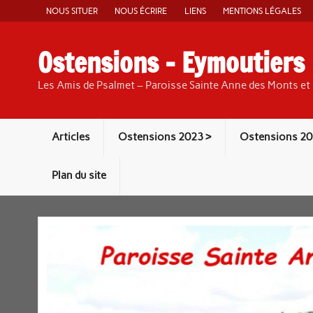
Skip
NOUS SITUER
NOUS ÉCRIRE
LIENS
MENTIONS LÉGALES
to
content
Ostensions – Eymoutiers
Les Amis de Psalmet – Paroisse Sainte Anne des Monts et 
Articles
Ostensions 2023 >
Ostensions 20
Plan du site