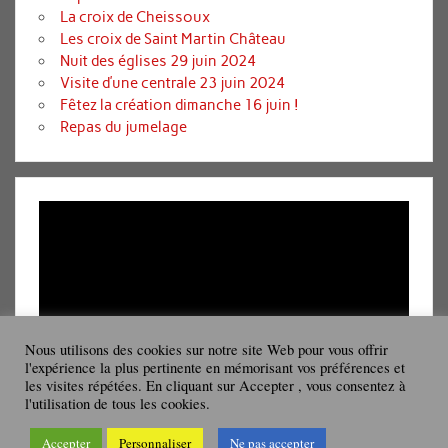
La croix de Cheissoux
Les croix de Saint Martin Château
Nuit des églises 29 juin 2024
Visite d’une centrale 23 juin 2024
Fêtez la création dimanche 16 juin !
Repas du jumelage
Lecteur
vidéo
Nous utilisons des cookies sur notre site Web pour vous offrir
l'expérience la plus pertinente en mémorisant vos préférences et
les visites répétées. En cliquant sur Accepter , vous consentez à
00:00
08:19
l'utilisation de tous les cookies.
Accepter
Personnaliser
Ne pas accepter