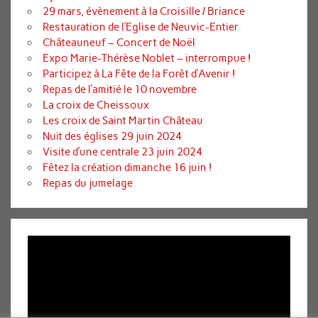
29 mars, évènement à la Croisille / Briance
Restauration de l’Eglise de Neuvic-Entier
Châteauneuf – Concert de Noël
Expo Marie-Thérèse Noblet – interrompue !
Participez à La Fête de la Forêt d’Avenir !
Repas de l’amitié le 10 novembre
La croix de Cheissoux
Les croix de Saint Martin Château
Nuit des églises 29 juin 2024
Visite d’une centrale 23 juin 2024
Fêtez la création dimanche 16 juin !
Repas du jumelage
Lecteur
vidéo