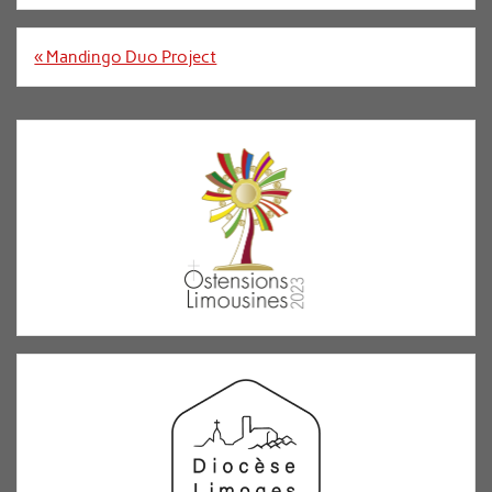
Navigation
« Mandingo Duo Project
de
l’article