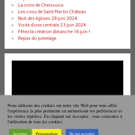
La croix de Cheissoux
Les croix de Saint Martin Château
Nuit des églises 29 juin 2024
Visite d’une centrale 23 juin 2024
Fêtez la création dimanche 16 juin !
Repas du jumelage
Lecteur
vidéo
Nous utilisons des cookies sur notre site Web pour vous offrir
l'expérience la plus pertinente en mémorisant vos préférences et
les visites répétées. En cliquant sur Accepter , vous consentez à
00:00
08:19
l'utilisation de tous les cookies.
Accepter
Personnaliser
Ne pas accepter