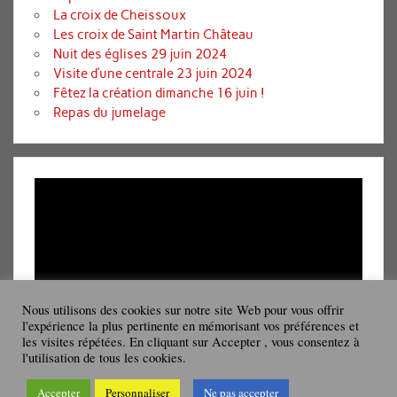
La croix de Cheissoux
Les croix de Saint Martin Château
Nuit des églises 29 juin 2024
Visite d’une centrale 23 juin 2024
Fêtez la création dimanche 16 juin !
Repas du jumelage
Lecteur
vidéo
Nous utilisons des cookies sur notre site Web pour vous offrir
l'expérience la plus pertinente en mémorisant vos préférences et
les visites répétées. En cliquant sur Accepter , vous consentez à
00:00
08:19
l'utilisation de tous les cookies.
Accepter
Personnaliser
Ne pas accepter