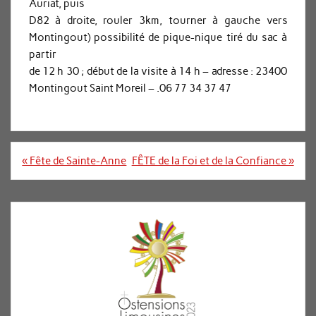
Auriat, puis
D82 à droite, rouler 3km, tourner à gauche vers
Montingout) possibilité de pique-nique tiré du sac à
partir
de 12 h 30 ; début de la visite à 14 h – adresse : 23400
Montingout Saint Moreil – .06 77 34 37 47
Navigation
« Fête de Sainte-Anne
FÊTE de la Foi et de la Confiance »
de
l’article