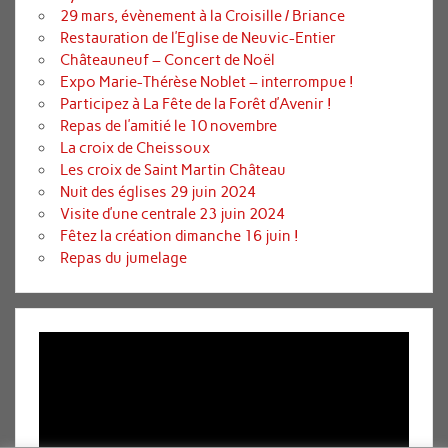
29 mars, évènement à la Croisille / Briance
Restauration de l’Eglise de Neuvic-Entier
Châteauneuf – Concert de Noël
Expo Marie-Thérèse Noblet – interrompue !
Participez à La Fête de la Forêt d’Avenir !
Repas de l’amitié le 10 novembre
La croix de Cheissoux
Les croix de Saint Martin Château
Nuit des églises 29 juin 2024
Visite d’une centrale 23 juin 2024
Fêtez la création dimanche 16 juin !
Repas du jumelage
Lecteur
vidéo