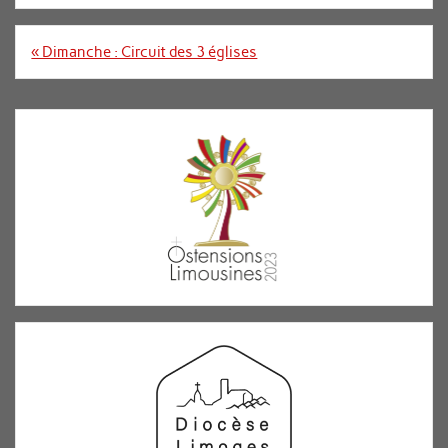
Navigation
« Dimanche : Circuit des 3 églises
de
l’article