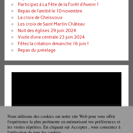
Participez à La Fête de la Forêt d’Avenir !
Repas de l’amitié le 10 novembre
La croix de Cheissoux
Les croix de Saint Martin Château
Nuit des églises 29 juin 2024
Visite d’une centrale 23 juin 2024
Fêtez la création dimanche 16 juin !
Repas du jumelage
Lecteur
vidéo
Nous utilisons des cookies sur notre site Web pour vous offrir
l'expérience la plus pertinente en mémorisant vos préférences et
les visites répétées. En cliquant sur Accepter , vous consentez à
00:00
08:19
l'utilisation de tous les cookies.