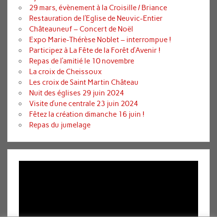
29 mars, évènement à la Croisille / Briance
Restauration de l’Eglise de Neuvic-Entier
Châteauneuf – Concert de Noël
Expo Marie-Thérèse Noblet – interrompue !
Participez à La Fête de la Forêt d’Avenir !
Repas de l’amitié le 10 novembre
La croix de Cheissoux
Les croix de Saint Martin Château
Nuit des églises 29 juin 2024
Visite d’une centrale 23 juin 2024
Fêtez la création dimanche 16 juin !
Repas du jumelage
Lecteur
vidéo