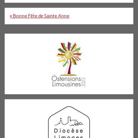
Navigation
« Bonne Fête de Sainte Anne
de
l’article