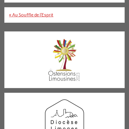
Navigation
« Au Souffle de l’Esprit
de
l’article