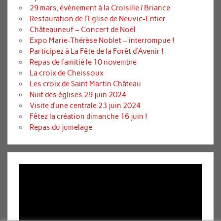
29 mars, évènement à la Croisille / Briance
Restauration de l’Eglise de Neuvic-Entier
Châteauneuf – Concert de Noël
Expo Marie-Thérèse Noblet – interrompue !
Participez à La Fête de la Forêt d’Avenir !
Repas de l’amitié le 10 novembre
La croix de Cheissoux
Les croix de Saint Martin Château
Nuit des églises 29 juin 2024
Visite d’une centrale 23 juin 2024
Fêtez la création dimanche 16 juin !
Repas du jumelage
Lecteur
vidéo