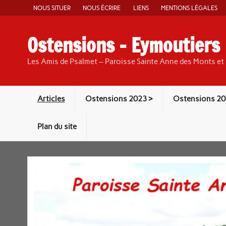
Skip
NOUS SITUER
NOUS ÉCRIRE
LIENS
MENTIONS LÉGALES
to
content
Ostensions – Eymoutiers
Les Amis de Psalmet – Paroisse Sainte Anne des Monts et 
Articles
Ostensions 2023 >
Ostensions 20
Plan du site