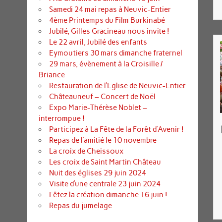
Samedi 24 mai repas à Neuvic-Entier
4ème Printemps du Film Burkinabé
Jubilé, Gilles Gracineau nous invite !
Le 22 avril, Jubilé des enfants
Eymoutiers 30 mars dimanche fraternel
29 mars, évènement à la Croisille /
Briance
Restauration de l’Eglise de Neuvic-Entier
Châteauneuf – Concert de Noël
Expo Marie-Thérèse Noblet –
interrompue !
Participez à La Fête de la Forêt d’Avenir !
Repas de l’amitié le 10 novembre
La croix de Cheissoux
Les croix de Saint Martin Château
Nuit des églises 29 juin 2024
Visite d’une centrale 23 juin 2024
Fêtez la création dimanche 16 juin !
Repas du jumelage