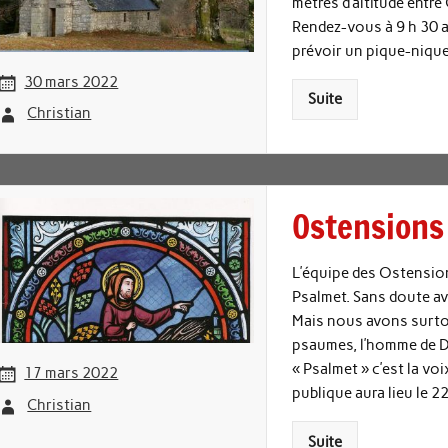
mètres d’altitude entre
Rendez-vous à 9 h 30 a
prévoir un pique-nique
30 mars 2022
Suite
Christian
Ostensions 
L’équipe des Ostension
Psalmet. Sans doute avo
Mais nous avons surtou
psaumes, l’homme de Di
« Psalmet » c’est la v
17 mars 2022
publique aura lieu le 2
Christian
Suite