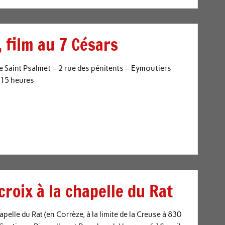
 film au 7 Césars
e Saint Psalmet – 2 rue des pénitents – Eymoutiers
 15 heures
roix à la chapelle du Rat
pelle du Rat (en Corrèze, à la limite de la Creuse à 830