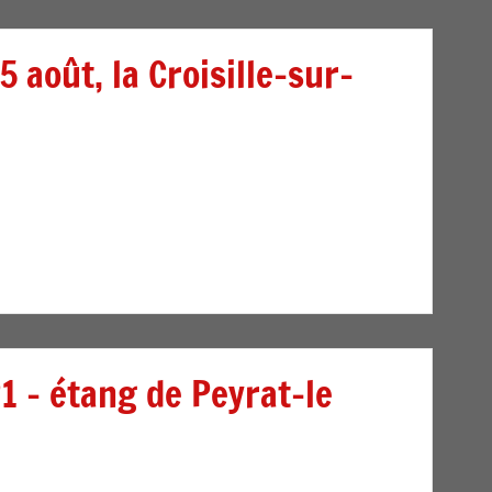
 août, la Croisille-sur-
1 – étang de Peyrat-le