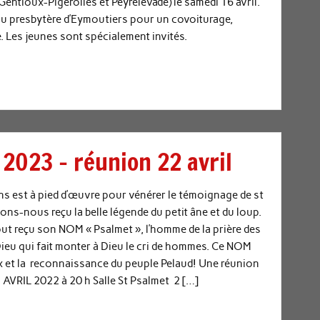
 Gentioux-Pigerolles et Peyrelevade) le samedi 16 avril.
u presbytère d’Eymoutiers pour un covoiturage,
. Les jeunes sont spécialement invités.
2023 – réunion 22 avril
s est à pied d’œuvre pour vénérer le témoignage de st
ns-nous reçu la belle légende du petit âne et du loup.
t reçu son NOM « Psalmet », l’homme de la prière des
eu qui fait monter à Dieu le cri de hommes. Ce NOM
oix et la reconnaissance du peuple Pelaud! Une réunion
2 AVRIL 2022 à 20 h Salle St Psalmet 2 […]