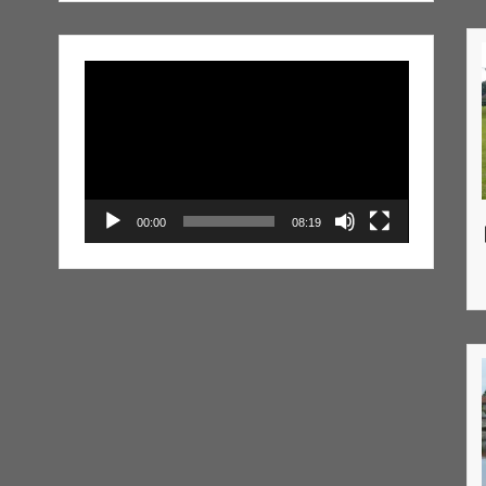
Lecteur
vidéo
00:00
08:19