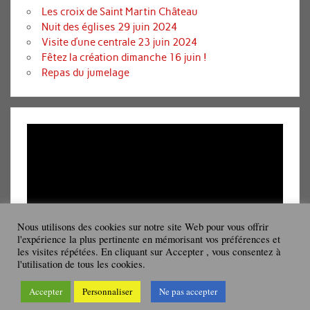
Les croix de Saint Martin Château
Nuit des églises 29 juin 2024
Visite d’une centrale 23 juin 2024
Fêtez la création dimanche 16 juin !
Repas du jumelage
Lecteur
vidéo
Nous utilisons des cookies sur notre site Web pour vous offrir
l'expérience la plus pertinente en mémorisant vos préférences et
les visites répétées. En cliquant sur Accepter , vous consentez à
00:00
08:19
l'utilisation de tous les cookies.
Accepter
Personnaliser
Ne pas accepter
Powered by
WordPress
and
Rubine
.