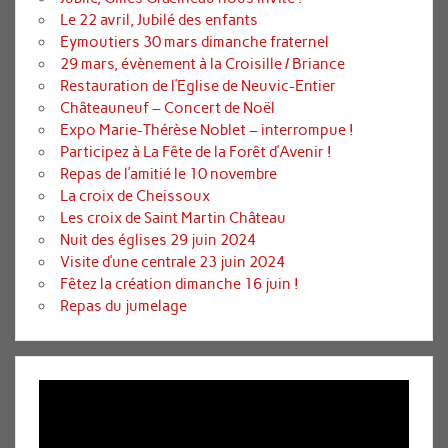
Le 22 avril, Jubilé des enfants
Eymoutiers 30 mars dimanche fraternel
29 mars, évènement à la Croisille / Briance
Restauration de l’Eglise de Neuvic-Entier
Châteauneuf – Concert de Noël
Expo Marie-Thérèse Noblet – interrompue !
Participez à La Fête de la Forêt d’Avenir !
Repas de l’amitié le 10 novembre
La croix de Cheissoux
Les croix de Saint Martin Château
Nuit des églises 29 juin 2024
Visite d’une centrale 23 juin 2024
Fêtez la création dimanche 16 juin !
Repas du jumelage
Lecteur
vidéo