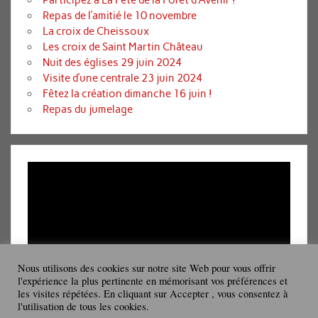
Repas de l’amitié le 10 novembre
La croix de Cheissoux
Les croix de Saint Martin Château
Nuit des églises 29 juin 2024
Visite d’une centrale 23 juin 2024
Fêtez la création dimanche 16 juin !
Repas du jumelage
Lecteur
vidéo
Nous utilisons des cookies sur notre site Web pour vous offrir
l'expérience la plus pertinente en mémorisant vos préférences et
les visites répétées. En cliquant sur Accepter , vous consentez à
00:00
08:19
l'utilisation de tous les cookies.