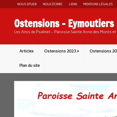
Skip
NOUS SITUER
NOUS ÉCRIRE
LIENS
MENTIONS LÉGALES
to
content
Ostensions – Eymoutiers
Les Amis de Psalmet – Paroisse Sainte Anne des Monts et 
Articles
Ostensions 2023 >
Ostensions 20
Plan du site