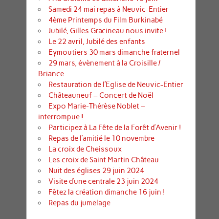
Samedi 24 mai repas à Neuvic-Entier
4ème Printemps du Film Burkinabé
Jubilé, Gilles Gracineau nous invite !
Le 22 avril, Jubilé des enfants
Eymoutiers 30 mars dimanche fraternel
29 mars, évènement à la Croisille /
Briance
Restauration de l’Eglise de Neuvic-Entier
Châteauneuf – Concert de Noël
Expo Marie-Thérèse Noblet –
interrompue !
Participez à La Fête de la Forêt d’Avenir !
Repas de l’amitié le 10 novembre
La croix de Cheissoux
Les croix de Saint Martin Château
Nuit des églises 29 juin 2024
Visite d’une centrale 23 juin 2024
Fêtez la création dimanche 16 juin !
Repas du jumelage