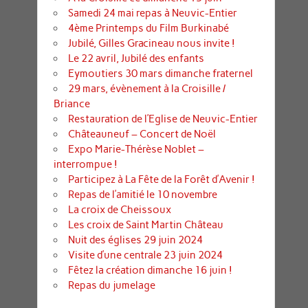
Samedi 24 mai repas à Neuvic-Entier
4ème Printemps du Film Burkinabé
Jubilé, Gilles Gracineau nous invite !
Le 22 avril, Jubilé des enfants
Eymoutiers 30 mars dimanche fraternel
29 mars, évènement à la Croisille /
Briance
Restauration de l’Eglise de Neuvic-Entier
Châteauneuf – Concert de Noël
Expo Marie-Thérèse Noblet –
interrompue !
Participez à La Fête de la Forêt d’Avenir !
Repas de l’amitié le 10 novembre
La croix de Cheissoux
Les croix de Saint Martin Château
Nuit des églises 29 juin 2024
Visite d’une centrale 23 juin 2024
Fêtez la création dimanche 16 juin !
Repas du jumelage