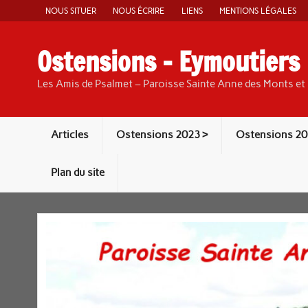
Skip
NOUS SITUER
NOUS ÉCRIRE
LIENS
MENTIONS LÉGALES
to
content
Ostensions – Eymoutiers
Les Amis de Psalmet – Paroisse Sainte Anne des Monts et 
Articles
Ostensions 2023 >
Ostensions 20
Plan du site